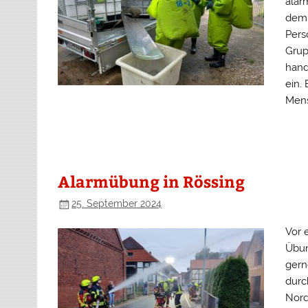
alar
dem 
Pers
Grup
hand
ein.
Mens
Alarmübung in Rössing
25. September 2024
Vor 
Übun
gern
durc
Nord