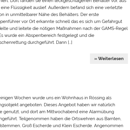
miert. Dort fanden sie einen leckgeschlagenen Behälter vor, aus
eine Flüssigkeit auslief. Außerdem befand sich eine verletzte
on in unmittelbarer Nähe des Behälters. Der erste
penführer vor Ort erkannte schnell das es sich um Gefahrgut
elte und leitete die nötigen Maßnahmen nach der GAMS-Regel
 Es wurde ein Absperrbereich festgelegt und die
chenrettung durchgeführt. Dann […]
» Weiterlesen
einigen Wochen wurde uns ein Wohnhaus in Rössing als
gsobjekt angeboten. Dieses Angebot haben wir natürlich
e genutzt, und dort am Mittwochabend eine Alarmübung
hgeführt. Teilgenommen haben die Ortswehren aus Barnten,
stemmen, Groß Escherde und Klein Escherde. Angenommen