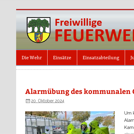
Die Wehr
Einsätze
Einsatzabteilung
J
Alarmübung des kommunalen 
20. Oktober 2024
Um k
Alar
Kame