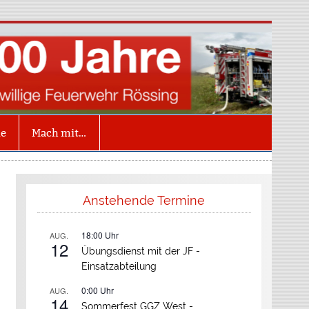
illige Feuerwehr
ing
ne
Mach mit…
Anstehende Termine
18:00
Uhr
AUG.
12
Übungsdienst mit der JF -
Einsatzabteilung
0:00
Uhr
AUG.
14
Sommerfest GGZ West -