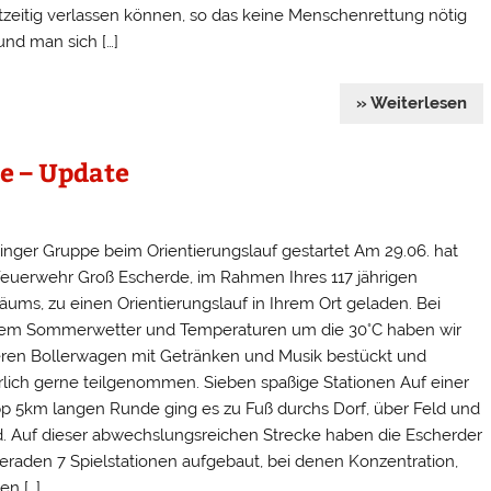
tzeitig verlassen können, so das keine Menschenrettung nötig
und man sich […]
» Weiterlesen
e – Update
inger Gruppe beim Orientierungslauf gestartet Am 29.06. hat
Feuerwehr Groß Escherde, im Rahmen Ihres 117 jährigen
läums, zu einen Orientierungslauf in Ihrem Ort geladen. Bei
em Sommerwetter und Temperaturen um die 30°C haben wir
ren Bollerwagen mit Getränken und Musik bestückt und
rlich gerne teilgenommen. Sieben spaßige Stationen Auf einer
p 5km langen Runde ging es zu Fuß durchs Dorf, über Feld und
. Auf dieser abwechslungsreichen Strecke haben die Escherder
raden 7 Spielstationen aufgebaut, bei denen Konzentration,
en […]