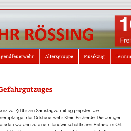
Freiw
Röss
ugendfeuerwehr
Altersgruppe
Musikzug
Termi
Gefahrgutzuges
urz vor 9 Uhr am Samstagvormittag piepsten die
mempfänger der Ortsfeuerwehr Klein Escherde. Die dortigen
raden wurden zu einem landwirtschaftlichen Betrieb im Ort