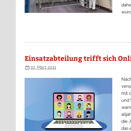
dahe
wurd
Einsatzabteilung trifft sich Onl
20. März 2021
Nach
vers
mit 
und 
wann
allj
die 
das 