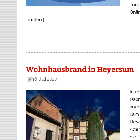
ande
Onli
fragten […]
Wohnhausbrand in Heyersum
18. Juli 2020
In d
Dach
ande
kam.
Heye
Aden
die 