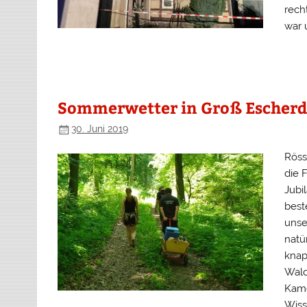
rech
war 
Sommerwetter in Groß Escherd
30. Juni 2019
Röss
die 
Jubi
best
unse
natü
knap
Wald
Kame
Wiss