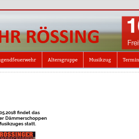
Freiw
Röss
ugendfeuerwehr
Altersgruppe
Musikzug
Termi
05.2018 findet das
nger Dämmerschoppen
usikzuges statt.