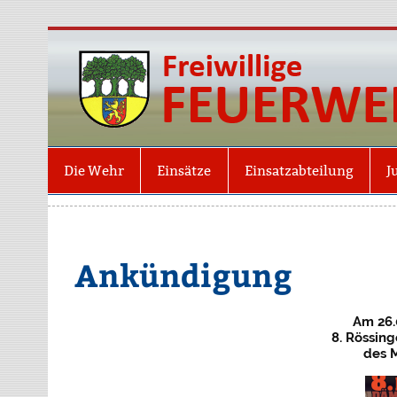
Die Wehr
Einsätze
Einsatzabteilung
J
Ankündigung
Am 26.
8. Rössi
des M