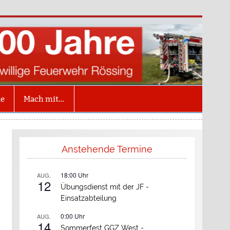
illige Feuerwehr
ing
ne
Mach mit…
Anstehende Termine
18:00
Uhr
AUG.
12
Übungsdienst mit der JF -
Einsatzabteilung
0:00
Uhr
AUG.
14
Sommerfest GGZ West -