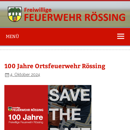
Freiwillige
Feuerwehr
MENÜ
Rössing
100 Jahre Ortsfeuerwehr Rössing
4. Oktober 2024