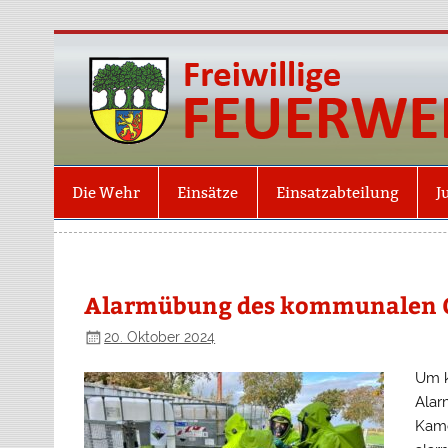
Die Wehr
Einsätze
Einsatzabteilung
J
Alarmübung des kommunalen 
20. Oktober 2024
Um k
Alar
Kame