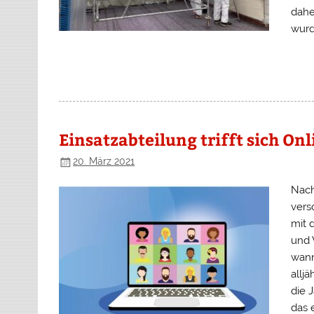
dahe
wurd
Einsatzabteilung trifft sich Onl
20. März 2021
Nach
vers
mit 
und 
wann
allj
die 
das 