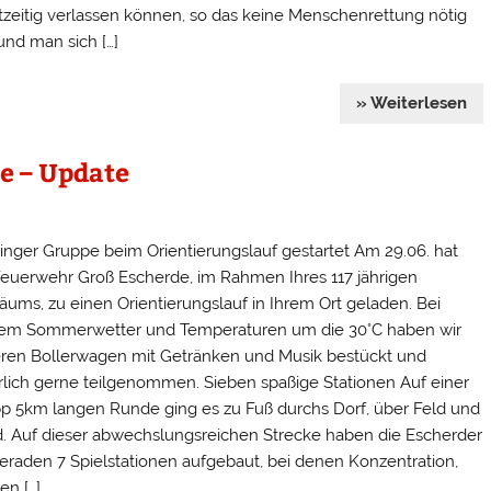
tzeitig verlassen können, so das keine Menschenrettung nötig
und man sich […]
» Weiterlesen
e – Update
inger Gruppe beim Orientierungslauf gestartet Am 29.06. hat
Feuerwehr Groß Escherde, im Rahmen Ihres 117 jährigen
läums, zu einen Orientierungslauf in Ihrem Ort geladen. Bei
em Sommerwetter und Temperaturen um die 30°C haben wir
ren Bollerwagen mit Getränken und Musik bestückt und
rlich gerne teilgenommen. Sieben spaßige Stationen Auf einer
p 5km langen Runde ging es zu Fuß durchs Dorf, über Feld und
. Auf dieser abwechslungsreichen Strecke haben die Escherder
raden 7 Spielstationen aufgebaut, bei denen Konzentration,
en […]