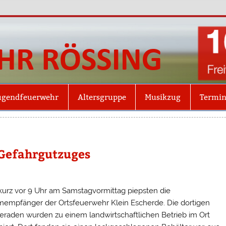
Freiw
Röss
ugendfeuerwehr
Altersgruppe
Musikzug
Termi
Gefahrgutzuges
urz vor 9 Uhr am Samstagvormittag piepsten die
mempfänger der Ortsfeuerwehr Klein Escherde. Die dortigen
raden wurden zu einem landwirtschaftlichen Betrieb im Ort