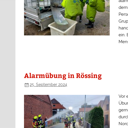
alar
dem 
Pers
Grup
hand
ein.
Mens
Alarmübung in Rössing
25. September 2024
Vor 
Übun
gern
durc
Nord