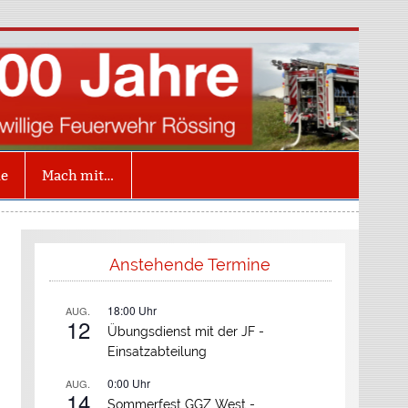
illige Feuerwehr
ing
ne
Mach mit…
Anstehende Termine
18:00
Uhr
AUG.
12
Übungsdienst mit der JF -
Einsatzabteilung
0:00
Uhr
AUG.
14
Sommerfest GGZ West -