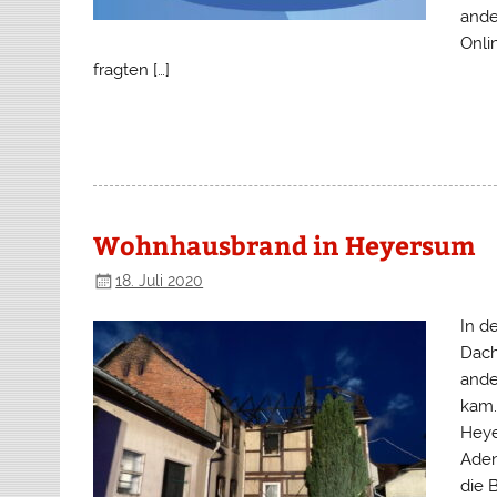
ande
Onli
fragten […]
Wohnhausbrand in Heyersum
18. Juli 2020
In d
Dach
ande
kam.
Heye
Aden
die 