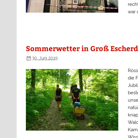
rech
war 
Sommerwetter in Groß Escherd
30. Juni 2019
Röss
die 
Jubi
best
unse
natü
knap
Wald
Kame
Wiss