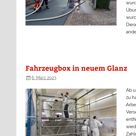
wurd
Übun
wurd
Dies
ande
Fahrzeugbox in neuem Glanz
6. März 2023
Ab u
zu h
Arbe
Vers
entf
wied
Zahl