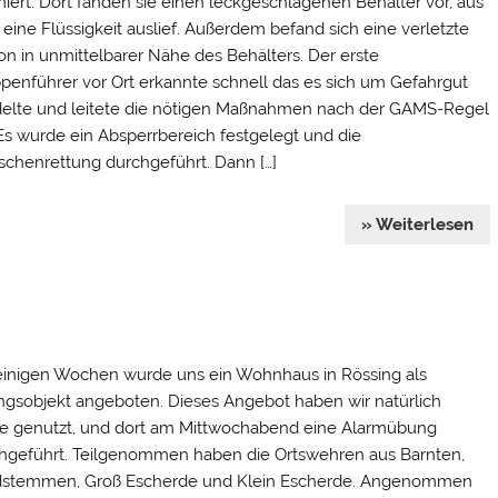
miert. Dort fanden sie einen leckgeschlagenen Behälter vor, aus
eine Flüssigkeit auslief. Außerdem befand sich eine verletzte
on in unmittelbarer Nähe des Behälters. Der erste
penführer vor Ort erkannte schnell das es sich um Gefahrgut
elte und leitete die nötigen Maßnahmen nach der GAMS-Regel
 Es wurde ein Absperrbereich festgelegt und die
chenrettung durchgeführt. Dann […]
» Weiterlesen
einigen Wochen wurde uns ein Wohnhaus in Rössing als
gsobjekt angeboten. Dieses Angebot haben wir natürlich
e genutzt, und dort am Mittwochabend eine Alarmübung
hgeführt. Teilgenommen haben die Ortswehren aus Barnten,
stemmen, Groß Escherde und Klein Escherde. Angenommen