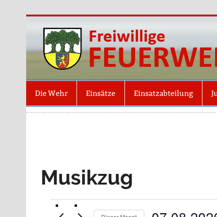
Die Wehr
Einsätze
Einsatzabteilung
J
Musikzug
07.08.202
Dieser Monat