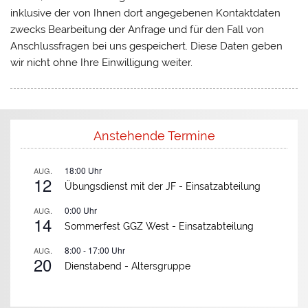
inklusive der von Ihnen dort angegebenen Kontaktdaten
e
zwecks Bearbeitung der Anfrage und für den Fall von
s
Anschlussfragen bei uns gespeichert. Diese Daten geben
e
wir nicht ohne Ihre Einwilligung weiter.
s
F
e
l
d
Anstehende Termine
l
e
18:00
Uhr
AUG.
12
e
Übungsdienst mit der JF -
Einsatzabteilung
r
0:00
Uhr
AUG.
.
14
Sommerfest GGZ West -
Einsatzabteilung
8:00
-
17:00
Uhr
AUG.
20
Dienstabend -
Altersgruppe