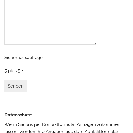
B
Sicherheitsabfrage:
i
t
5 plus 5 =
t
e
l
a
s
s
Datenschutz:
e
Wenn Sie uns per Kontaktformular Anfragen zukommen
d
lassen, werden Ihre Angaben aus dem Kontaktformular
i