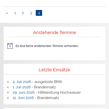
«
1
2
3
4
Anstehende Termine
Es sind keine anstehenden Termine vorhanden.
H
i
n
w
e
i
Letzte Einsätze
s
4. Juli 2026
- ausgelöste BMA
1. Juli 2026
- Brandeinsatz
29. Juni 2026
- Hilfeleistung Hochwasser
12. Juni 2026
- Brandeinsatz