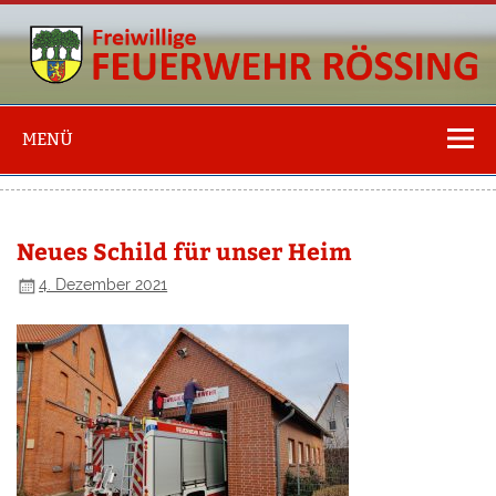
Freiwillige
Feuerwehr
MENÜ
Rössing
Neues Schild für unser Heim
4. Dezember 2021