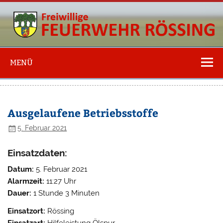
Freiwillige
Feuerwehr
MENÜ
Rössing
Ausgelaufene Betriebsstoffe
5. Februar 2021
Einsatzdaten:
Datum:
5. Februar 2021
Alarmzeit:
11:27 Uhr
Dauer:
1 Stunde 3 Minuten
Einsatzort:
Rössing
Einsatzart:
Hilfeleistung Ölspur