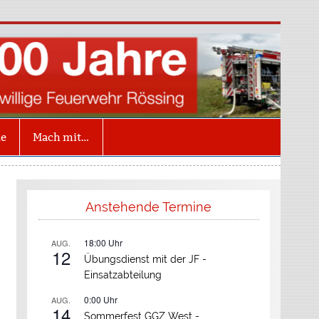
illige Feuerwehr
ing
ne
Mach mit…
Anstehende Termine
18:00
Uhr
AUG.
12
Übungsdienst mit der JF -
Einsatzabteilung
0:00
Uhr
AUG.
14
Sommerfest GGZ West -