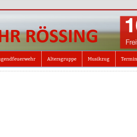
Freiw
Röss
ugendfeuerwehr
Altersgruppe
Musikzug
Termi