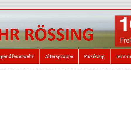
Freiw
Röss
ugendfeuerwehr
Altersgruppe
Musikzug
Termi