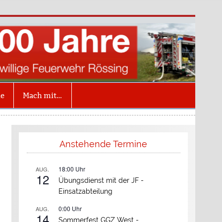
illige Feuerwehr
ing
ne
Mach mit…
Anstehende Termine
18:00
Uhr
AUG.
12
Übungsdienst mit der JF -
Einsatzabteilung
0:00
Uhr
AUG.
14
Sommerfest GGZ West -