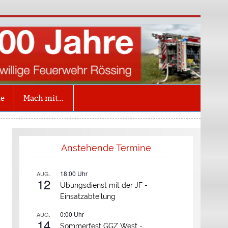
illige Feuerwehr
ing
ne
Mach mit…
Anstehende Termine
18:00
Uhr
AUG.
12
Übungsdienst mit der JF -
Einsatzabteilung
0:00
Uhr
AUG.
14
Sommerfest GGZ West -