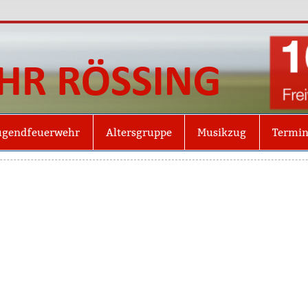
Freiw
Röss
ugendfeuerwehr
Altersgruppe
Musikzug
Termi