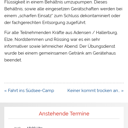
Flüssigkeit in einem Behältnis umzupumpen. Dieses
Behältnis, sowie alle eingesetzen Gerätschaften werden bei
einem „scharfen Einsatz“ zum Schluss dekontaminiert oder
der fachgerechten Entsorgung zugeführt.
Für alle Teilnehmenden Kräfte aus Adensen / Hallerburg,
Elze, Nordstemmen und Rössing war es ein sehr
informativer sowie lehrreicher Abend. Der Übungsdienst
wurde bei einem gemeinsamen Getränk am Gerätehaus
beendet.
Beitragsnavigation
« Fahrt ins Südsee-Camp
Keiner kommt trocken an… »
Anstehende Termine
18:00
Uhr