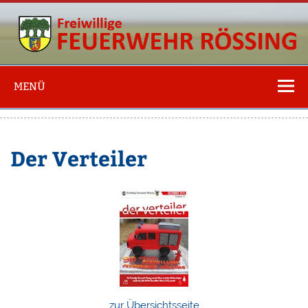
Freiwillige
Feuerwehr
MENÜ
Rössing
Der Verteiler
zur Übersichtsseite