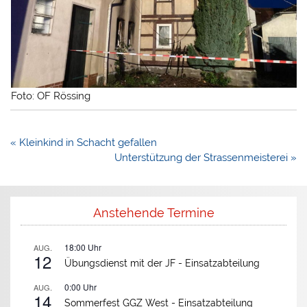
Foto: OF Rössing
Beitragsnavigation
« Kleinkind in Schacht gefallen
Unterstützung der Strassenmeisterei »
Anstehende Termine
18:00
Uhr
AUG.
12
Übungsdienst mit der JF -
Einsatzabteilung
0:00
Uhr
AUG.
14
Sommerfest GGZ West -
Einsatzabteilung