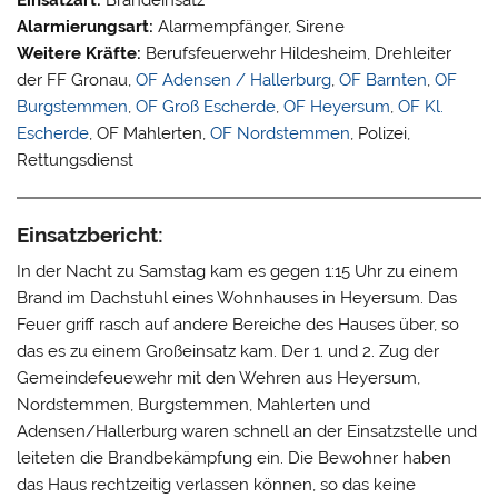
Alarmierungsart:
Alarmempfänger, Sirene
Weitere Kräfte:
Berufsfeuerwehr Hildesheim, Drehleiter
der FF Gronau,
OF Adensen / Hallerburg
,
OF Barnten
,
OF
Burgstemmen
,
OF Groß Escherde
,
OF Heyersum
,
OF Kl.
Escherde
, OF Mahlerten,
OF Nordstemmen
, Polizei,
Rettungsdienst
Einsatzbericht:
In der Nacht zu Samstag kam es gegen 1:15 Uhr zu einem
Brand im Dachstuhl eines Wohnhauses in Heyersum. Das
Feuer griff rasch auf andere Bereiche des Hauses über, so
das es zu einem Großeinsatz kam. Der 1. und 2. Zug der
Gemeindefeuewehr mit den Wehren aus Heyersum,
Nordstemmen, Burgstemmen, Mahlerten und
Adensen/Hallerburg waren schnell an der Einsatzstelle und
leiteten die Brandbekämpfung ein. Die Bewohner haben
das Haus rechtzeitig verlassen können, so das keine