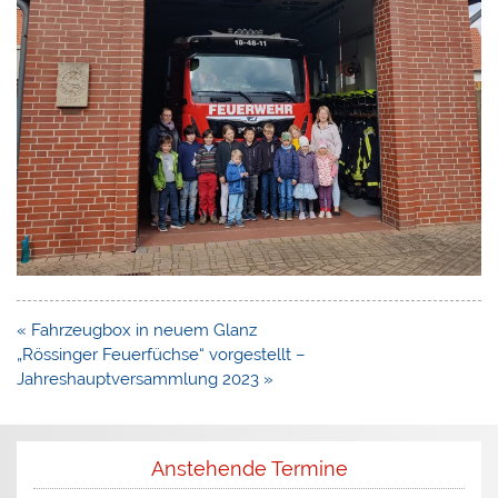
Beitragsnavigation
« Fahrzeugbox in neuem Glanz
„Rössinger Feuerfüchse“ vorgestellt –
Jahreshauptversammlung 2023 »
Anstehende Termine