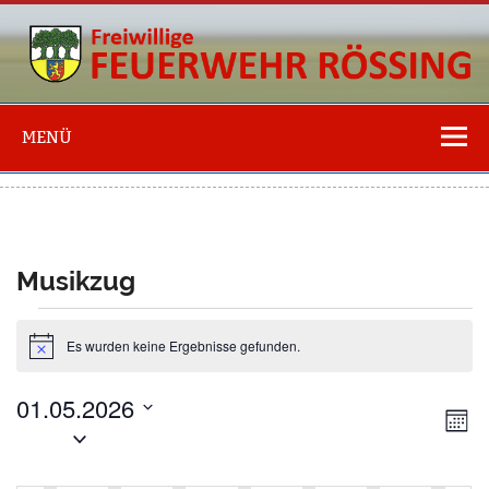
Freiwillige
Feuerwehr
MENÜ
Rössing
Musikzug
Es wurden keine Ergebnisse gefunden.
Termine
H
i
n
01.05.2026
w
A
T
e
M
e
D
n
i
o
r
s
a
n
s
K
m
a