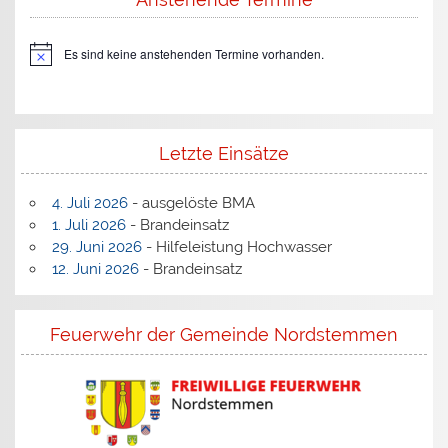
e
n
Es sind keine anstehenden Termine vorhanden.
H
i
n
w
e
i
Letzte Einsätze
s
4. Juli 2026
- ausgelöste BMA
1. Juli 2026
- Brandeinsatz
29. Juni 2026
- Hilfeleistung Hochwasser
12. Juni 2026
- Brandeinsatz
Feuerwehr der Gemeinde Nordstemmen