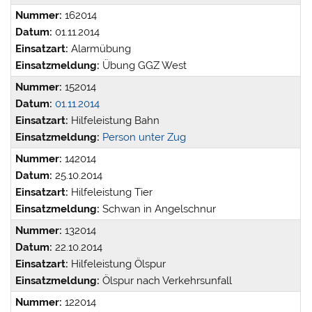
Nummer:
162014
Datum:
01.11.2014
Einsatzart:
Alarmübung
Einsatzmeldung:
Übung GGZ West
Nummer:
152014
Datum:
01.11.2014
Einsatzart:
Hilfeleistung Bahn
Einsatzmeldung:
Person unter Zug
Nummer:
142014
Datum:
25.10.2014
Einsatzart:
Hilfeleistung Tier
Einsatzmeldung:
Schwan in Angelschnur
Nummer:
132014
Datum:
22.10.2014
Einsatzart:
Hilfeleistung Ölspur
Einsatzmeldung:
Ölspur nach Verkehrsunfall
Nummer:
122014