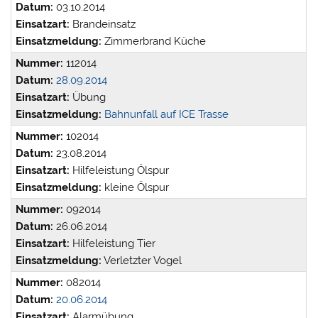
Datum:
03.10.2014
Einsatzart:
Brandeinsatz
Einsatzmeldung:
Zimmerbrand Küche
Nummer:
112014
Datum:
28.09.2014
Einsatzart:
Übung
Einsatzmeldung:
Bahnunfall auf ICE Trasse
Nummer:
102014
Datum:
23.08.2014
Einsatzart:
Hilfeleistung Ölspur
Einsatzmeldung:
kleine Ölspur
Nummer:
092014
Datum:
26.06.2014
Einsatzart:
Hilfeleistung Tier
Einsatzmeldung:
Verletzter Vogel
Nummer:
082014
Datum:
20.06.2014
Einsatzart:
Alarmübung