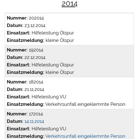
2014
Nummer:
202014
Datum:
23.12.2014
Einsatzart:
Hilfeleistung Ölspur
Einsatzmeldung:
kleine Ölspur
Nummer:
192014
Datum:
22.12.2014
Einsatzart:
Hilfeleistung Ölspur
Einsatzmeldung:
kleine Ölspur
Nummer:
182014
Datum:
21.11.2014
Einsatzart:
Hilfeleistung VU
Einsatzmeldung:
Verkehrsunfall eingeklemmte Person
Nummer:
172014
Datum:
14.11.2014
Einsatzart:
Hilfeleistung VU
Einsatzmeldung:
Verkehrsunfall eingeklemmte Person