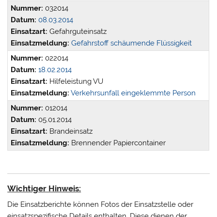
Nummer:
032014
Datum:
08.03.2014
Einsatzart:
Gefahrguteinsatz
Einsatzmeldung:
Gefahrstoff schäumende Flüssigkeit
Nummer:
022014
Datum:
18.02.2014
Einsatzart:
Hilfeleistung VU
Einsatzmeldung:
Verkehrsunfall eingeklemmte Person
Nummer:
012014
Datum:
05.01.2014
Einsatzart:
Brandeinsatz
Einsatzmeldung:
Brennender Papiercontainer
Wichtiger Hinweis:
Die Einsatzberichte können Fotos der Einsatzstelle oder
einsatzspezifische Details enthalten. Diese dienen der