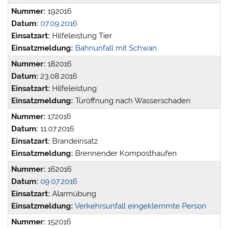
Nummer:
192016
Datum:
07.09.2016
Einsatzart:
Hilfeleistung Tier
Einsatzmeldung:
Bahnunfall mit Schwan
Nummer:
182016
Datum:
23.08.2016
Einsatzart:
Hilfeleistung
Einsatzmeldung:
Türöffnung nach Wasserschaden
Nummer:
172016
Datum:
11.07.2016
Einsatzart:
Brandeinsatz
Einsatzmeldung:
Brennender Komposthaufen
Nummer:
162016
Datum:
09.07.2016
Einsatzart:
Alarmübung
Einsatzmeldung:
Verkehrsunfall eingeklemmte Person
Nummer:
152016