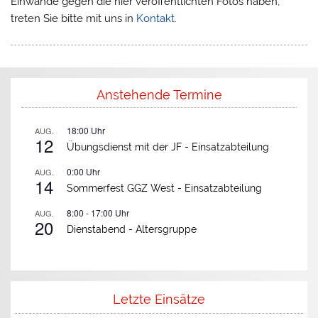
Einwände gegen die hier veröffentlichten Fotos haben,
treten Sie bitte mit uns in
Kontakt
.
Anstehende Termine
18:00
Uhr
AUG.
12
Übungsdienst mit der JF -
Einsatzabteilung
0:00
Uhr
AUG.
14
Sommerfest GGZ West -
Einsatzabteilung
8:00
-
17:00
Uhr
AUG.
20
Dienstabend -
Altersgruppe
Letzte Einsätze