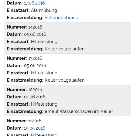
Datum:
17.06.2016
Einsatzart:
Alarmübung
Einsatzmeldung:
Scheunenbrand
Nummer:
142016
Datum:
05.06.2016
Einsatzart:
Hilfeleistung
Einsatzmeldung:
Keller vollgelaufen
Nummer:
132016
Datum:
05.06.2016
Einsatzart:
Hilfeleistung
Einsatzmeldung:
Keller vollgelaufen
Nummer:
122016
Datum:
01.06.2016
Einsatzart:
Hilfeleistung
Einsatzmeldung:
erneut Wasserschaden im Keller
Nummer:
112016
Datum:
19.05.2016
Einsatzart:
Hilfeleistung