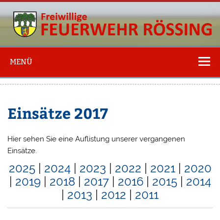
Freiwillige
Feuerwehr
MENÜ
Rössing
Einsätze 2017
Hier sehen Sie eine Auflistung unserer vergangenen
Einsätze.
2025
|
2024
|
2023
|
2022
|
2021
|
2020
|
2019
|
2018
|
2017
|
2016
|
2015
|
2014
|
2013
|
2012
|
2011