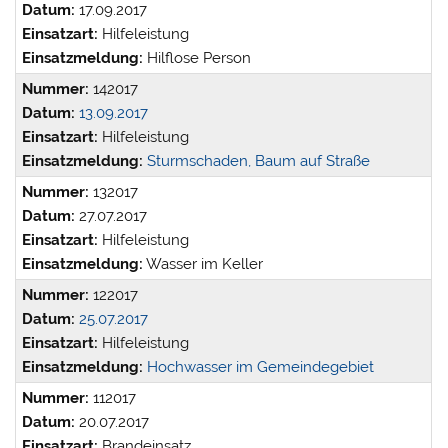
Datum:
17.09.2017
Einsatzart:
Hilfeleistung
Einsatzmeldung:
Hilflose Person
Nummer:
142017
Datum:
13.09.2017
Einsatzart:
Hilfeleistung
Einsatzmeldung:
Sturmschaden, Baum auf Straße
Nummer:
132017
Datum:
27.07.2017
Einsatzart:
Hilfeleistung
Einsatzmeldung:
Wasser im Keller
Nummer:
122017
Datum:
25.07.2017
Einsatzart:
Hilfeleistung
Einsatzmeldung:
Hochwasser im Gemeindegebiet
Nummer:
112017
Datum:
20.07.2017
Einsatzart:
Brandeinsatz